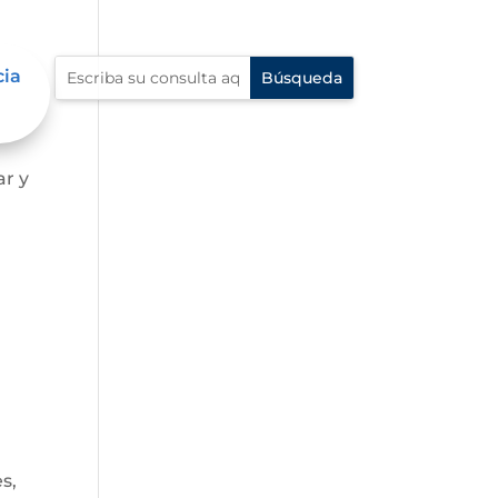
cia
ar y
s,