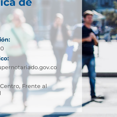
ica de
ión:
80
ico:
pernotariado.gov.co
 Centro, Frente al
l