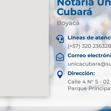
Notaría Ún
Cubará
Boyacá
Líneas de atenc

(+57) 320 23632
Correo electrón

unicacubara@su
Dirección:

Calle 4 N° 5 - 02
Parque Principa