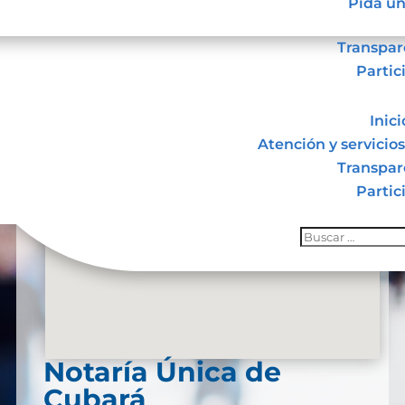
Pida un
Transpar
Partic
Inici
Atención y servicios
Transpar
Partic
Notaría Única de
Cubará