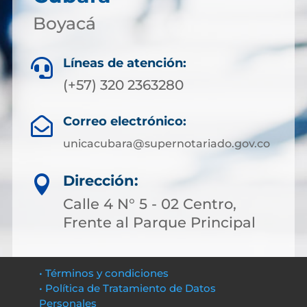
Boyacá
Líneas de atención:

(+57) 320 2363280
Correo electrónico:

unicacubara@supernotariado.gov.co
Dirección:

Calle 4 N° 5 - 02 Centro,
Frente al Parque Principal
• Términos y condiciones
• Política de Tratamiento de Datos
Personales