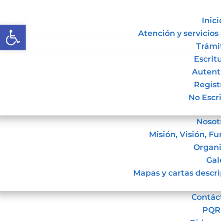
Inici
Abrir barra de herramientas
No se encontraron
Atención y servicios
resultados
Trámi
Escrit
La página solicitada no pudo encontrarse.
Autent
Trate de perfeccionar su búsqueda o utilice
Registr
la navegación para localizar la entrada.
No Escri
Nosot
Misión, Visión, F
Organ
Gal
Mapas y cartas descri
Contác
PQR