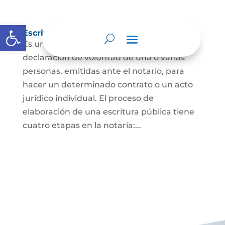
Abrir barra de herramientas
Escritura Pública
Es un documento que contiene la
declaración de voluntad de una o varias
personas, emitidas ante el notario, para
hacer un determinado contrato o un acto
jurídico individual. El proceso de
elaboración de una escritura pública tiene
cuatro etapas en la notaría:...