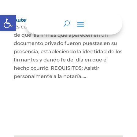
Abrir barra de herramientas
Autenticaciones
Es cuando el notario da testimonio escrito
de que las firmas que aparecen en un
documento privado fueron puestas en su
presencia, estableciendo la identidad de los
firmantes y dando fe del día en que el
hecho ocurrió. REQUISITOS: Asistir
personalmente a la notaría....