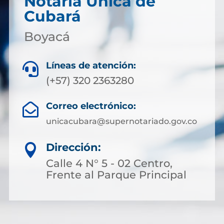
Notaría Única de
Cubará
Boyacá
Líneas de atención:

(+57) 320 2363280
Correo electrónico:

unicacubara@supernotariado.gov.co
Dirección:

Calle 4 N° 5 - 02 Centro,
Frente al Parque Principal