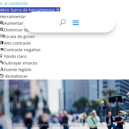
Ir al contenido
Abrir barra de herramientas
Herramientas de accesibilidad
Aumentar texto
Disminuir texto
Escala de grises
Alto contraste
Contraste negativo
Fondo claro
Subrayar enlaces
Fuente legible
Restablecer
Home
Cancelación de Hipoteca
Cancelación
9
9