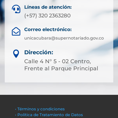
Líneas de atención:

(+57) 320 2363280
Correo electrónico:

unicacubara@supernotariado.gov.co
Dirección:

Calle 4 N° 5 - 02 Centro,
Frente al Parque Principal
• Términos y condiciones
• Política de Tratamiento de Datos