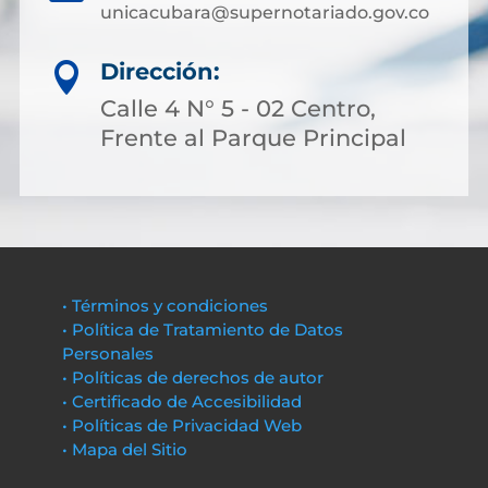
unicacubara@supernotariado.gov.co
Dirección:

Calle 4 N° 5 - 02 Centro,
Frente al Parque Principal
• Términos y condiciones
• Política de Tratamiento de Datos
Personales
• Políticas de derechos de autor
• Certificado de Accesibilidad
• Políticas de Privacidad Web
• Mapa del Sitio