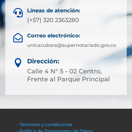
Líneas de atención:

(+57) 320 2363280
Correo electrónico:

unicacubara@supernotariado.gov.co
Dirección:

Calle 4 N° 5 - 02 Centro,
Frente al Parque Principal
• Términos y condiciones
• Política de Tratamiento de Datos